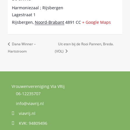
Harmoniezaal ; Rijsbergen
Lagestraat 1
Rijsbergen
,
Noord-Brabant
4891 CC
+ Google Maps
Dana Winner –
Uit eten bij de Rooi Pannen, Breda.
Hartstroom
(VOL)
Vrouwenvereniging Via VRij
06-12235707
info@viavrij.nl
viavrij.nl
KVK: 94809496