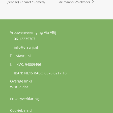
(reprise) Cabaret / Comedy
de maand/ 25 oktober
Vrouwenvereniging Via VRij
06-12235707
info@viavrij.nl
viavrij.nl
KVK: 94809496
IBAN: NL46 RABO 0378 0217 10
Overige links
Wist je dat
Privacyverklaring
Cookiebeleid