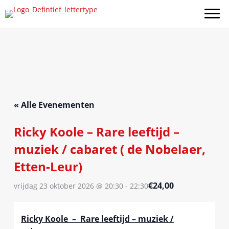
Ga
naar
de
inhoud
« Alle Evenementen
Ricky Koole – Rare leeftijd –
muziek / cabaret ( de Nobelaer,
Etten-Leur)
€24,00
vrijdag 23 oktober 2026 @ 20:30
-
22:30
Ricky Koole – Rare leeftijd – muziek /