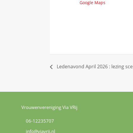
Google Maps
Ledenavond April 2026 : lezing s
Vrouwenvereniging Via VRij
06-12235707
info@viavrij.nl