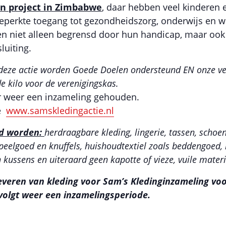
en project in Zimbabwe
, daar hebben veel kinderen
beperkte toegang tot gezondheidszorg, onderwijs en 
n niet alleen begrensd door hun handicap, maar ook
luiting.
deze actie worden Goede Doelen ondersteund EN onze ver
de kilo voor de verenigingskas.
er weer een inzameling gehouden.
ie
www.samskledingactie.nl
rd worden:
herdraagbare kleding, lingerie, tassen, scho
peelgoed en knuffels, huishoudtextiel zoals beddengoed,
kussens en uiteraard geen kapotte of vieze, vuile materi
everen van kleding voor Sam’s Kledinginzameling vo
volgt weer een inzamelingsperiode.