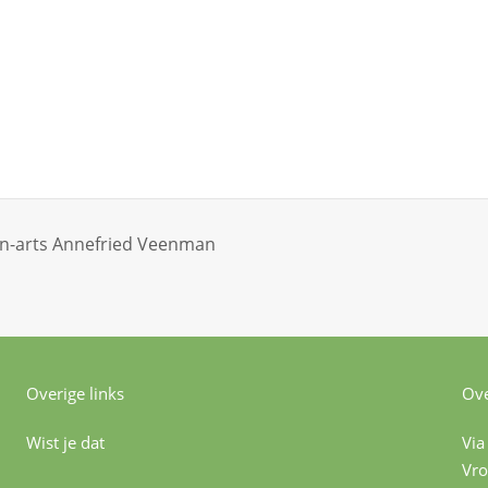
cen-arts Annefried Veenman
Overige links
Ove
Wist je dat
Via
Vro