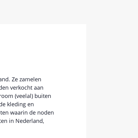
land. Ze zamelen
den verkocht aan
room (veelal) buiten
de kleding en
cten waarin de noden
cten in Nederland,