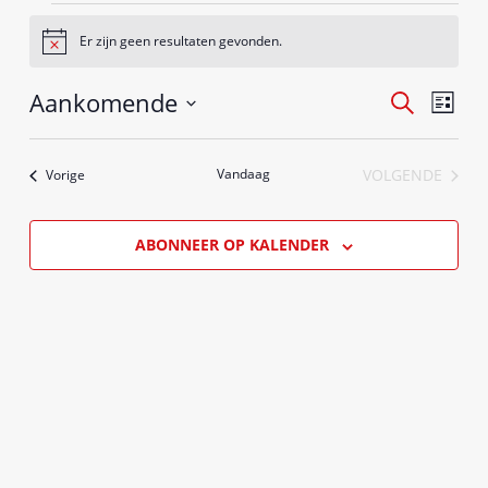
Evenementen
Er zijn geen resultaten gevonden.
Bericht
Aankomende
Evenementen
Evene
ZOEKEN
LIJST
Zoeken
weerg
Selecteer
en
naviga
een
weergeven
Evenementen
Vandaag
VOLGENDE
Vorige
datum.
EVENEMEN
navigatie
ABONNEER OP KALENDER