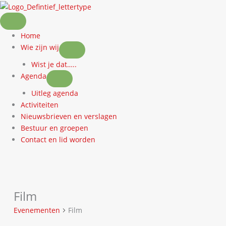
Ga
naar
de
Home
inhoud
Wie zijn wij
Wist je dat…..
Agenda
Uitleg agenda
Activiteiten
Nieuwsbrieven en verslagen
Bestuur en groepen
Contact en lid worden
Film
Evenementen
Film