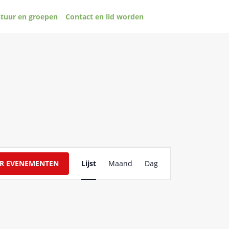
tuur en groepen
Contact en lid worden
Evenement
R EVENEMENTEN
Lijst
Maand
Dag
weergaven
navigatie