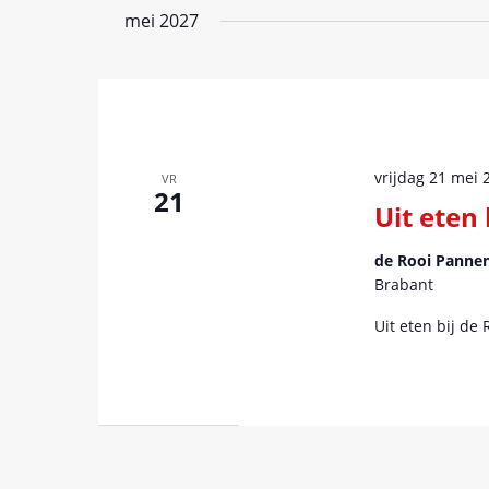
een
Evenementen
mei 2027
datum.
met
keyword.
vrijdag 21 mei 
VR
21
Uit eten
de Rooi Pannen
Brabant
Uit eten bij de