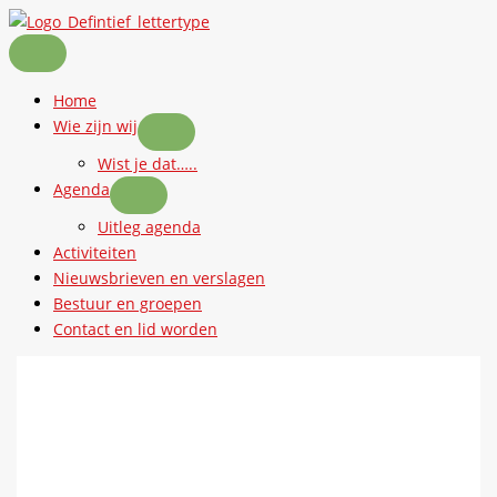
Ga
naar
de
inhoud
Home
Wie zijn wij
Wist je dat…..
Agenda
Uitleg agenda
Activiteiten
Nieuwsbrieven en verslagen
Bestuur en groepen
Contact en lid worden