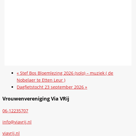
«
Stef Bos Bloemlezing 2026 (solo) – muziek ( de
Nobelaer te Etten Leur )
Dagfietstocht 23 september 2026
»
Vrouwenvereniging Via VRij
06-12235707
info@viavrij.nl
viavrij.nl