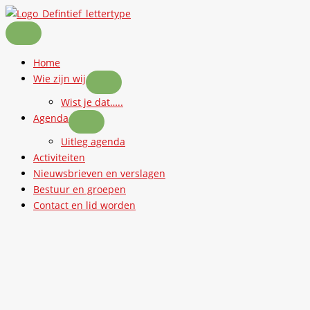
Ga
naar
de
inhoud
Home
Wie zijn wij
Wist je dat…..
Agenda
Uitleg agenda
Activiteiten
Nieuwsbrieven en verslagen
Bestuur en groepen
Contact en lid worden